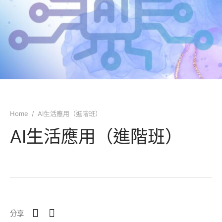
業議會課程
類
局課程
類
技能類
類
類
Home
/
AI生活應用（進階班）
書畫類
AI生活應用（進階班）
類
類
類
分享