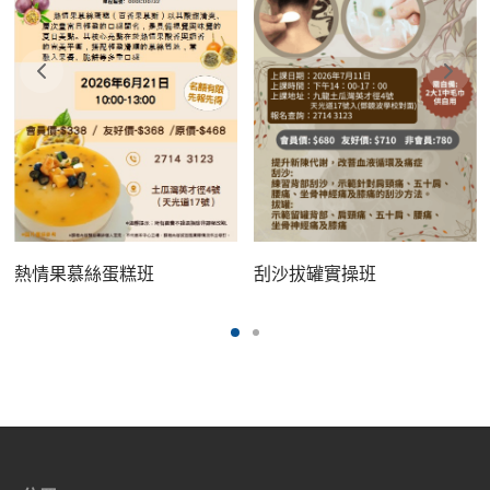
刮沙拔罐實操班
熱情果慕絲蛋糕班