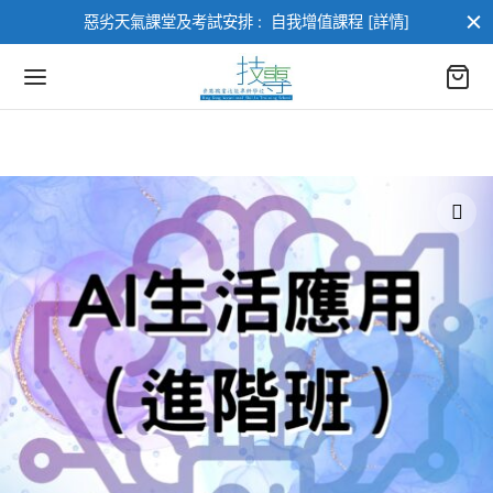
惡劣天氣課堂及考試安排 :
自我增值課程 [詳情]
返回
返回
部課程
業進修課程
進修課程
類
架構課程
類
訓練課程
AI