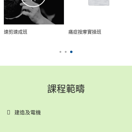
速剪速成班
痛症按摩實操班
課程範疇
建造及電機