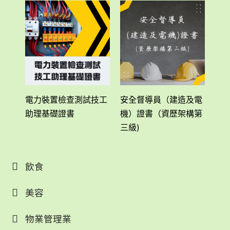
電力裝置檢查測試技工
安全督導員（建造及電
強
助理基礎證書
機）證書（資歷架構第
程(
三級)
飲食
美容
物業管理業