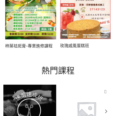
養生類
類
玫瑰戚風蛋糕班
柿葉祛斑膏-專業進修課程
熱門課程