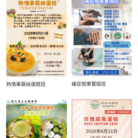
業議會課程
類
局課程
類
技能類
類
類
書畫類
痛症按摩實操班
熱情果慕絲蛋糕班
類
類
類