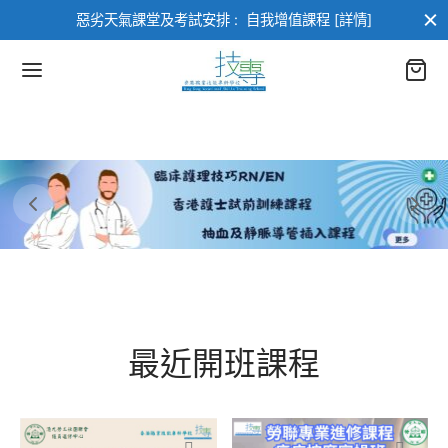
惡劣天氣課堂及考試安排 :
自我增值課程 [詳情]
返回
返回
部課程
業進修課程
進修課程
類
最近開班課程
架構課程
類
訓練課程
AI