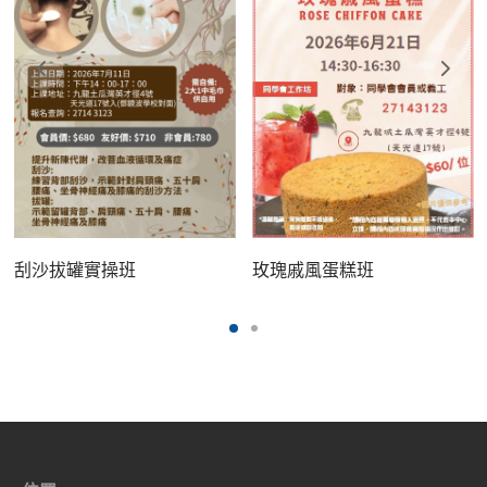
刮沙拔罐實操班
玫瑰戚風蛋糕班