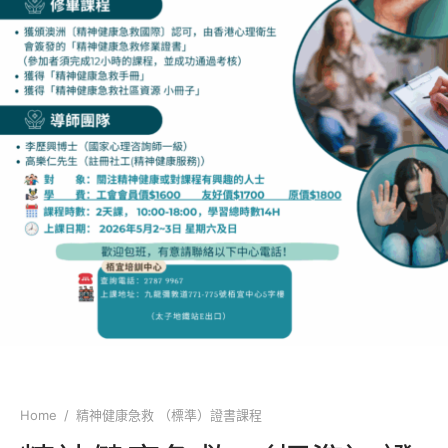
業議會課程
類
局課程
類
技能類
類
類
書畫類
類
類
類
Home
/
精神健康急救 （標準）證書課程