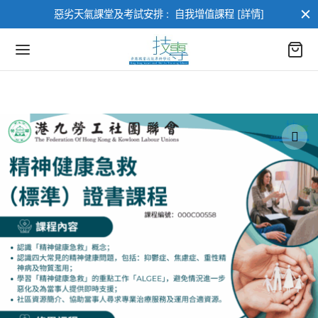
惡劣天氣課堂及考試安排 :
自我增值課程 [詳情]
返回
返回
部課程
業進修課程
進修課程
類
架構課程
類
訓練課程
AI