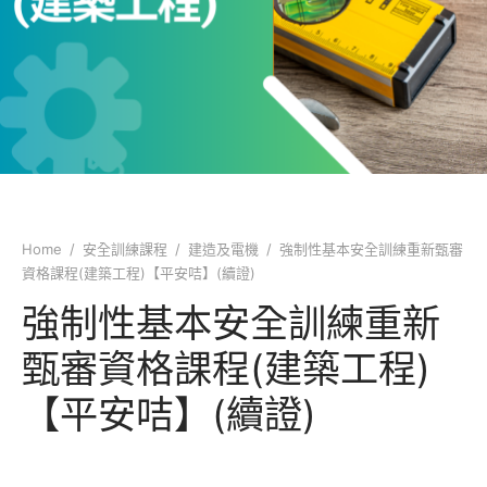
業議會課程
類
局課程
類
技能類
類
類
Home
/
安全訓練課程
/
建造及電機
/
強制性基本安全訓練重新甄審
資格課程(建築工程)【平安咭】(續證)
書畫類
強制性基本安全訓練重新
類
甄審資格課程(建築工程)
類
【平安咭】(續證)
類