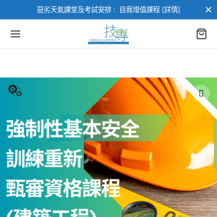
惡劣天氣課堂及考試安排 :
自我增值課程 [詳情]
返回
返回
部課程
業進修課程
進修課程
類
架構課程
類
訓練課程
AI