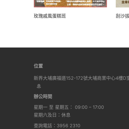
刮沙
玫瑰戚風蛋糕班
位置
新界大埔廣福道152-172號大埔商業中心4樓D
辦公時間
星期一 至 星期五： 09:00 – 17:00
星期六及日：休息
查詢電話：3956 2310