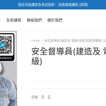
惡劣天氣課堂及考試安排 :
自我增值課程 [詳情]
告
全部課程
聯絡我們
關於我們
Home
/
安全督導員(建造及 電機)證書(資歷架構第三級
安全督導員(建造及 
級)
分享