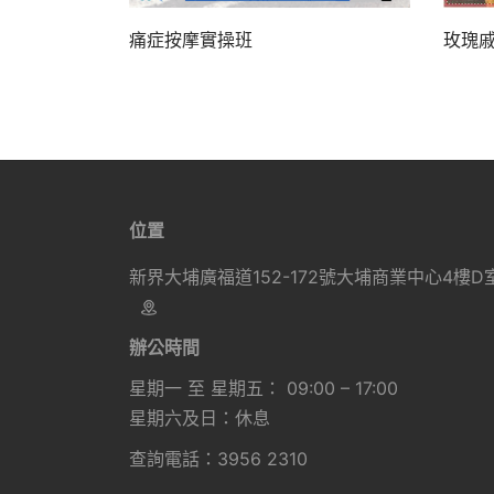
痛症按摩實操班
玫瑰
位置
新界大埔廣福道152-172號大埔商業中心4樓D
辦公時間
星期一 至 星期五： 09:00 – 17:00
星期六及日：休息
查詢電話：3956 2310