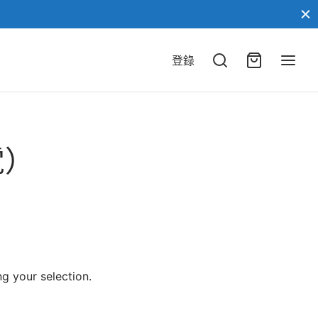
登錄
電）
g your selection.