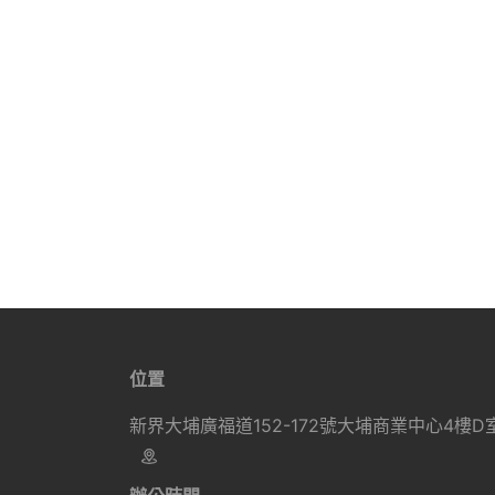
位置
新界大埔廣福道152-172號大埔商業中心4樓D