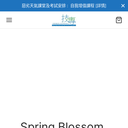
惡劣天氣課堂及考試安排 :
自我增值課程 [詳情]
返回
返回
Mustache poutine chillwave
部課程
業進修課程
cloud bread leggings
sustainable.
進修課程
類
架構課程
類
訓練課程
AI
Spring Blossom