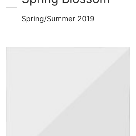
業議會課程
類
Spring/Summer 2019
局課程
類
技能類
類
類
書畫類
類
類
類