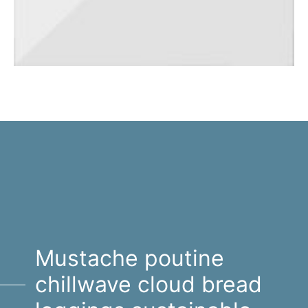
養生類
類
Mustache poutine
chillwave cloud bread