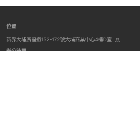
位置
新界大埔廣福道152-172號大埔商業中心4樓D室
辦公時間
星期一 至 星期五： 09:00 – 17:00
星期六及日：休息
查詢電話：3956 2310
關於我們
我們的課程
聯絡我們
電話：2638 0896