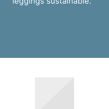
leggings sustainable.
Mustache poutine chillwave
cloud bread leggings
sustainable.